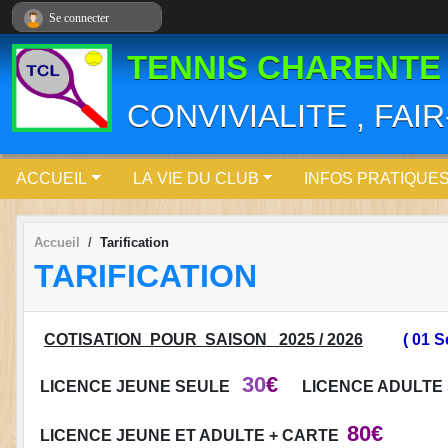
Panneau de gestion des cookies
Se connecter
TENNIS CHARENTE
CONVIVIALITE , FAI
ACCUEIL
LA VIE DU CLUB
INFOS PRATIQUE
Accueil
Tarification
TARIFICATION
COTISATION POUR SAISON 2025 / 2026
( 01 
30
€
LICENCE JEUNE SEULE
LICENCE ADULTE
80€
LICENCE JEUNE ET ADULTE + CARTE