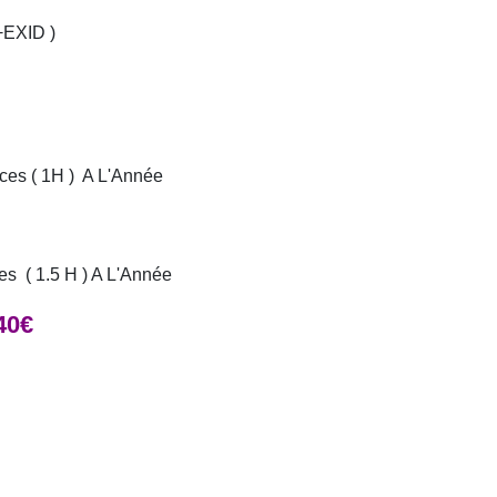
EXID )
es ( 1H ) A L'Année
 ( 1.5 H ) A L'Année
40€