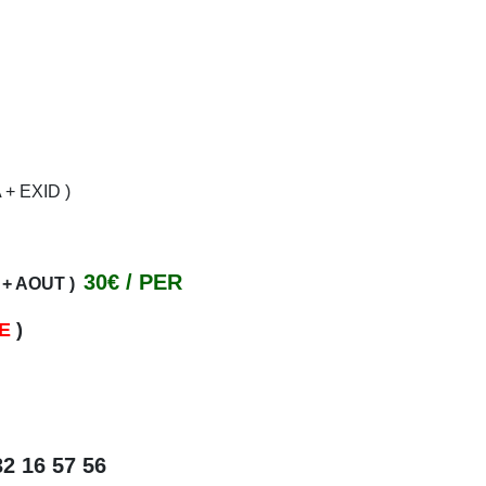
+ EXID )
30€ / PER
+ AOUT )
E
)
32 16 57 56