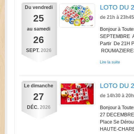
LOTO DU 2
Du
vendredi
25
de 21h à 23h4
au
samedi
Bonjour à Tout
SEPTEMBRE A
26
Partir De 21H P
SEPT.
2026
ROUMAZIERES
Lire la suite
LOTO DU 27
Le
dimanche
27
de 14h30 à 20h,
DÉC.
2026
Bonjour à Tou
27 DECEMBRE A 
Place Se Dér
HAUTE-CHAR