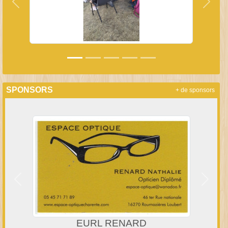
Précedent
Suiva
SPONSORS
+ de sponsors
Précedent
Suivan
MUTUELLE DE POITIERS