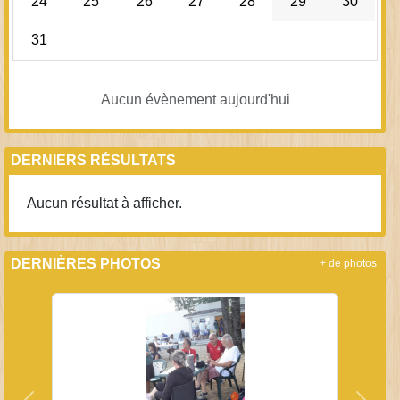
24
25
26
27
28
29
30
31
Aucun évènement aujourd'hui
DERNIERS RÉSULTATS
Aucun résultat à afficher.
DERNIÈRES PHOTOS
+ de photos