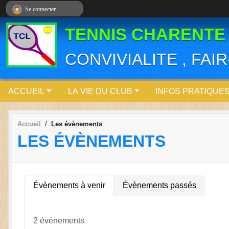
Panneau de gestion des cookies
Se connecter
TENNIS CHARENTE
CONVIVIALITE , FAI
ACCUEIL
LA VIE DU CLUB
INFOS PRATIQUE
Accueil
Les évènements
LES ÉVÈNEMENTS
Évènements à venir
Évènements passés
2 événements