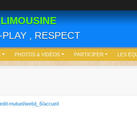
 LIMOUSINE
R-PLAY , RESPECT
S
PHOTOS & VIDÉOS
PARTICIPER
LES ÉQ
edit-mutuel/web/j_6/accueil