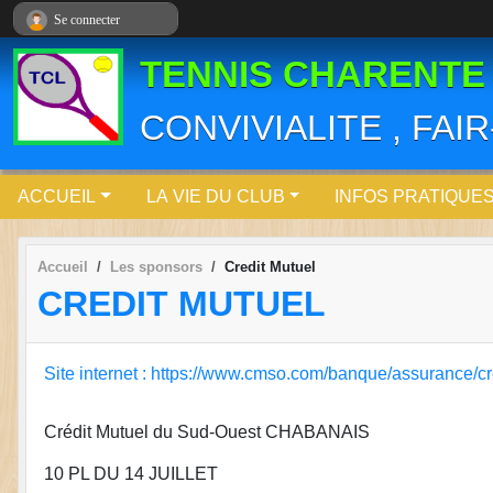
Panneau de gestion des cookies
Se connecter
TENNIS CHARENTE
CONVIVIALITE , FAI
ACCUEIL
LA VIE DU CLUB
INFOS PRATIQUE
Accueil
Les sponsors
Credit Mutuel
CREDIT MUTUEL
Site internet : https://www.cmso.com/banque/assurance/cr
Crédit Mutuel du Sud-Ouest CHABANAIS
10 PL DU 14 JUILLET