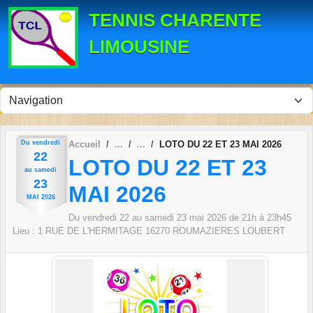
Panneau de gestion des cookies
TENNIS CHARENTE
LIMOUSINE
Du
vendredi
Accueil
LOTO DU 22 ET 23 MAI 2026
22
LOTO DU 22 ET 23
au
samedi
23
MAI 2026
MAI
2026
Du
vendredi
22
au
samedi
23
mai
2026
de 21h à 23h45
Lieu :
1 RUE DE L'HERMITAGE
16270
ROUMAZIERES LOUBERT