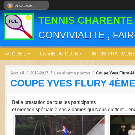
Panneau de gestion des cookies
Se connecter
TENNIS CHARENTE
CONVIVIALITE , FAI
ACCUEIL
LA VIE DU CLUB
INFOS PRATIQUE
Accueil
2016-2017
Les albums photos
Coupe Yves Flury 4
COUPE YVES FLURY 4ÈM
Belle prestation de tous les participants
et mention spéciale à nos 2 dames qui Nous quittent....e