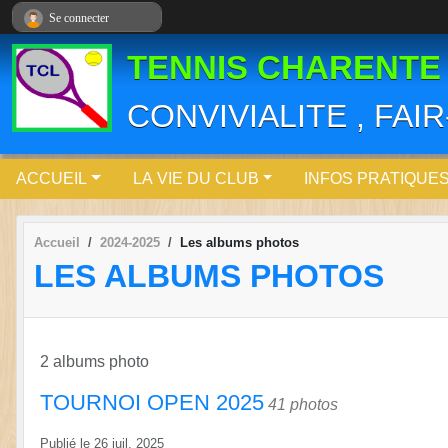
Panneau de gestion des cookies
Se connecter
TENNIS CHARENTE
CONVIVIALITE , FAI
ACCUEIL
LA VIE DU CLUB
INFOS PRATIQUE
Accueil
2024-2025
Les albums photos
LES ALBUMS PHOTOS
2 albums photo
TOURNOI OPEN 2025
41 photos
Publié le
26 juil. 2025