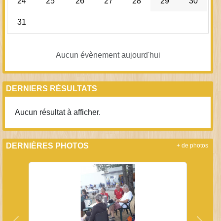
24
25
26
27
28
29
30
31
Aucun évènement aujourd'hui
DERNIERS RÉSULTATS
Aucun résultat à afficher.
DERNIÈRES PHOTOS
+ de photos